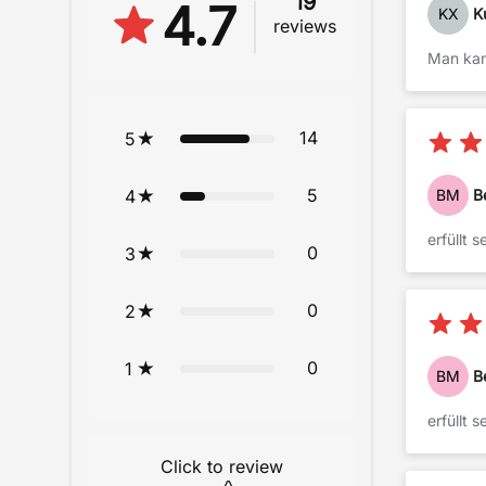
19
4.7
KX
K
reviews
Man kann
14
5
5
4
BM
B
erfüllt 
0
3
0
2
0
1
BM
B
erfüllt 
Click to review