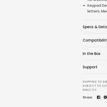
Keypad Desi
letters; Me
Specs & Deta
Compatibilit
In the Box
Support
SHIPPING TO SW
SUBJECT TO CU
DIRECTLY.
Share: