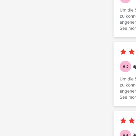
Um die 
zu könn
angeneh
hat, der
See mo
BD
B
Um die 
zu könn
angeneh
hat, der
See mo
BB
B