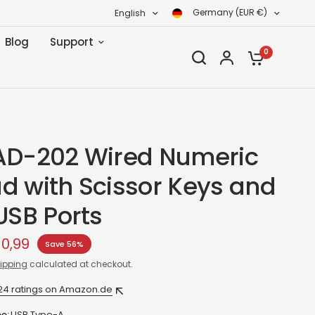
Germany (EUR €)
English
Blog
Support
0
AD-202 Wired Numeric
d with Scissor Keys and
USB Ports
0,99
Save 56%
ipping
calculated at checkout.
24 ratings on Amazon.de
e:
USB Type-A