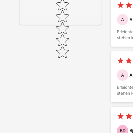
Star rating
A
A
Erleich
stehen 
A
A
Erleich
stehen 
BD
B