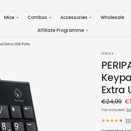
Mice
Combos
Accessories
Wholesale
Affiliate Programme
d Extra USB Ports
PERIXX
PERIP
Keypa
Extra 
€24,99
€1
Tax included.
Sh
22
Connection typ