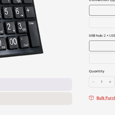
USB hub:
2 × US
Quantity
Bulk Pur