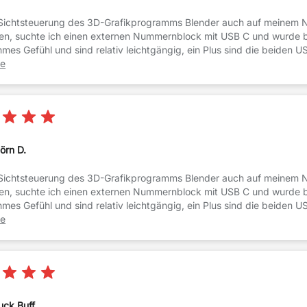
Sichtsteuerung des 3D-Grafikprogramms Blender auch auf meinem 
en, suchte ich einen externen Nummernblock mit USB C und wurde bei
mes Gefühl und sind relativ leichtgängig, ein Plus sind die beiden
 allerdings vom Maus-Receiver dauerhaft blockiert ist.
re
jörn D.
Sichtsteuerung des 3D-Grafikprogramms Blender auch auf meinem 
en, suchte ich einen externen Nummernblock mit USB C und wurde bei
mes Gefühl und sind relativ leichtgängig, ein Plus sind die beiden
 allerdings vom Maus-Receiver dauerhaft blockiert ist.
re
uck Buff