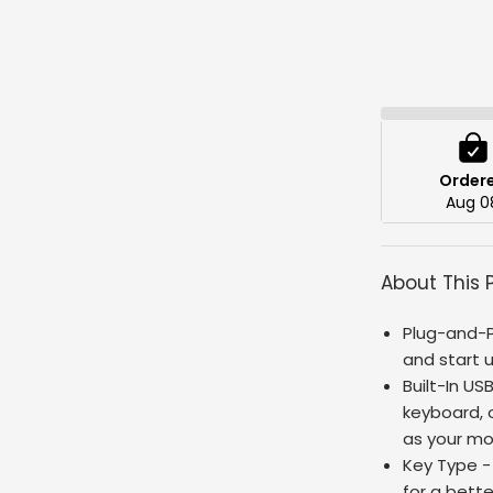
Order
Aug 0
About This 
Plug-and-P
and start u
Built-In US
keyboard, o
as your mo
Key Type -
for a bett