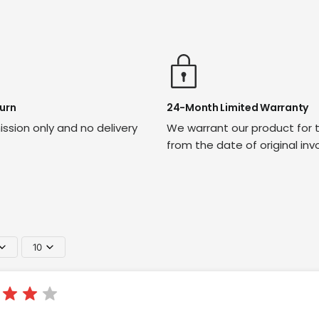
urn
24-Month Limited Warranty
ssion only and no delivery
We warrant our product for 
from the date of original inv
10